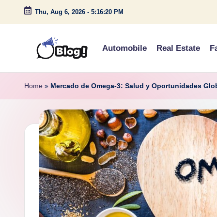
Thu, Aug 6, 2026
-
5:16:21 PM
Skip
to
Automobile
Real Estate
F
content
G
Amplify
Your
u
Home
»
Mercado de Omega-3: Salud y Oportunidades Glo
Voice
e
Down
Under
s
t
P
o
s